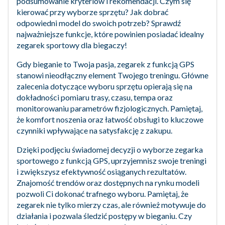
podsumowanie kryteriów i rekomendacji. Czym się
kierować przy wyborze sprzętu? Jak dobrać
odpowiedni model do swoich potrzeb? Sprawdź
najważniejsze funkcje, które powinien posiadać idealny
zegarek sportowy dla biegaczy!
Gdy bieganie to Twoja pasja, zegarek z funkcją GPS
stanowi nieodłączny element Twojego treningu. Główne
zalecenia dotyczące wyboru sprzętu opierają się na
dokładności pomiaru trasy, czasu, tempa oraz
monitorowaniu parametrów fizjologicznych. Pamiętaj,
że komfort noszenia oraz łatwość obsługi to kluczowe
czynniki wpływające na satysfakcję z zakupu.
Dzięki podjęciu świadomej decyzji o wyborze zegarka
sportowego z funkcją GPS, uprzyjemnisz swoje treningi
i zwiększysz efektywność osiąganych rezultatów.
Znajomość trendów oraz dostępnych na rynku modeli
pozwoli Ci dokonać trafnego wyboru. Pamiętaj, że
zegarek nie tylko mierzy czas, ale również motywuje do
działania i pozwala śledzić postępy w bieganiu. Czy