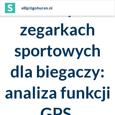
Trendy w
elliptigohuren.nl
zegarkach
sportowych
dla biegaczy:
analiza funkcji
GPS.